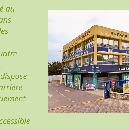
ué au
ans
des
uatre
.
 dispose
arrière
quement
accessible