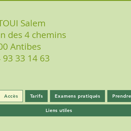
TOUI Salem
n des 4 chemins
00 Antibes
4 93 33 14 63
Accès
Tarifs
Examens pratiqués
Prendr
Liens utiles