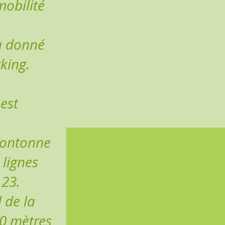
obilité
a donné
king.
est
 Fontonne
 lignes
 23.
l de la
0 mètres